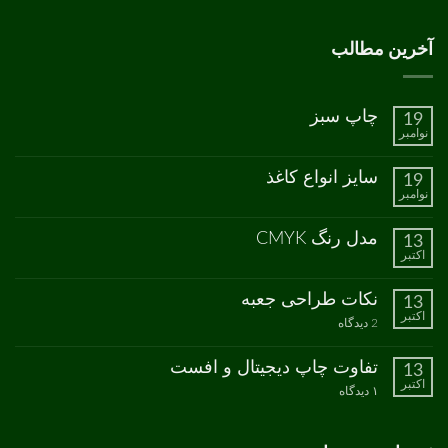
آخرین مطالب
چاپ سبز
19
نوامبر
هیچ
دیدگاهی
برای
ثبت
سایز انواع کاغذ
19
چاپ
نشده
نوامبر
سبز
هیچ
دیدگاهی
برای
ثبت
مدل رنگ CMYK
13
سایز
نشده
اکتبر
انواع
هیچ
کاغذ
دیدگاهی
برای
ثبت
نکات طراحی جعبه
13
مدل
نشده
اکتبر
رنگ
برای
2 دیدگاه
CMYK
نکات
طراحی
جعبه
تفاوت چاپ دیجیتال و افست
13
اکتبر
برای
۱ دیدگاه
تفاوت
چاپ
دیجیتال
و