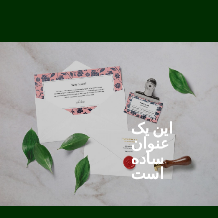
این یک
عنوان
ساده
است