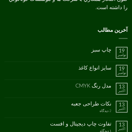
را داشته است.
آخرین مطالب
چاپ سبز
19
نوامبر
هیچ
دیدگاهی
برای
ثبت
سایز انواع کاغذ
19
چاپ
نشده
نوامبر
سبز
هیچ
دیدگاهی
برای
ثبت
مدل رنگ CMYK
13
سایز
نشده
اکتبر
انواع
هیچ
کاغذ
دیدگاهی
برای
ثبت
نکات طراحی جعبه
13
مدل
نشده
اکتبر
رنگ
برای
2 دیدگاه
CMYK
نکات
طراحی
جعبه
تفاوت چاپ دیجیتال و افست
13
اکتبر
برای
۱ دیدگاه