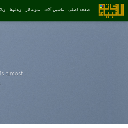
رش
ه
صفحه اصلی
ماشین آلات
نمونه‌کار
ویدئوها
وبل
حتوا
is almost
.