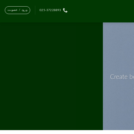
ورود / عضویت
025-37228893
Create b