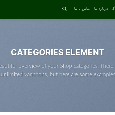
اگ
درباره ما
تماس با ما
CATEGORIES ELEMENT
eautiful overview of your Shop categories. There 
unlimited variations, but here are some examples