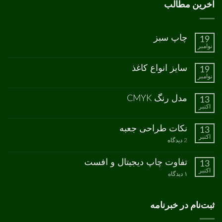
آخرین مطالب
چاپ سبز
19
نوامبر
هیچ
دیدگاهی
برای
ثبت
سایز انواع کاغذ
19
چاپ
نشده
نوامبر
سبز
هیچ
دیدگاهی
برای
ثبت
مدل رنگ CMYK
13
سایز
نشده
اکتبر
انواع
هیچ
کاغذ
دیدگاهی
برای
ثبت
نکات طراحی جعبه
13
مدل
نشده
اکتبر
رنگ
برای
2 دیدگاه
CMYK
نکات
طراحی
جعبه
تفاوت چاپ دیجیتال و افست
13
اکتبر
برای
۱ دیدگاه
تفاوت
چاپ
دیجیتال
و
ثبت‌نام در خبرنامه
افست