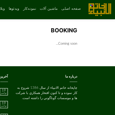
رش
ه
صفحه اصلی
ماشین آلات
نمونه‌کار
ویدئوها
وبل
حتوا
BOOKING
Coming soon…
درباره ما
آخرین
چاپخانه خاتم الانبیاء از سال 1386 شروع به
19
کار نموده و تا کنون افتخار همکاري با شرکت
نوامبر
ها و موسسات گوناگوني را داشته است.
19
نوامبر