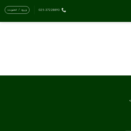
ورود / عضویت
025-37228893