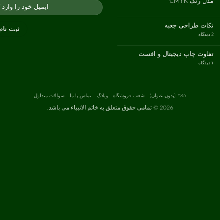
مدل رنگ CMYK
انواع
کاغذ
هیچ
دیدگاهی
برای
ثبت
مدل
نشده
نکات طراحی جعبه
رنگ
CMYK
برای
2 دیدگاه
نکات
طراحی
جعبه
تفاوت چاپ دیجیتال و افست
برای
۱ دیدگاه
تفاوت
چاپ
دیجیتال
و
افست
#86 (بدون عنوان)
شعب فروشگاه
وبلاگ
تماس با ما
سوالات متداول
2026 ©
تمامی حقوق متعلق به خاتم الانبیاء می باشد.