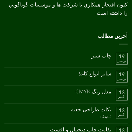
کنون افتخار همکاري با شرکت ها و موسسات گوناگوني
را داشته است.
آخرین مطالب
چاپ سبز
19
نوامبر
هیچ
دیدگاهی
برای
ثبت
سایز انواع کاغذ
19
چاپ
نشده
نوامبر
سبز
هیچ
دیدگاهی
برای
ثبت
مدل رنگ CMYK
13
سایز
نشده
اکتبر
انواع
هیچ
کاغذ
دیدگاهی
برای
ثبت
نکات طراحی جعبه
13
مدل
نشده
اکتبر
رنگ
برای
2 دیدگاه
CMYK
نکات
طراحی
جعبه
تفاوت چاپ دیجیتال و افست
13