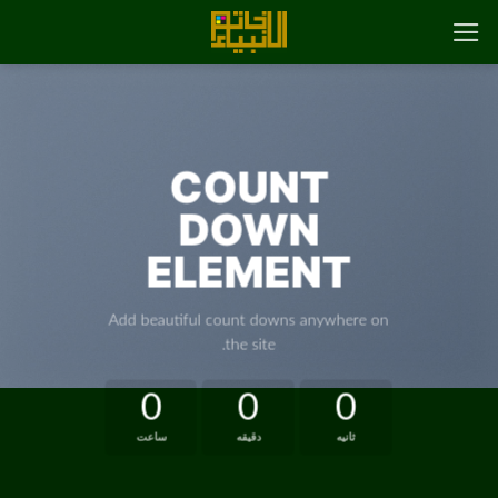
رش
ه
حتوا
COUNT
DOWN
ELEMENT
Add beautiful count downs anywhere on
the site.
0
0
0
ثانیه
دقیقه
ساعت