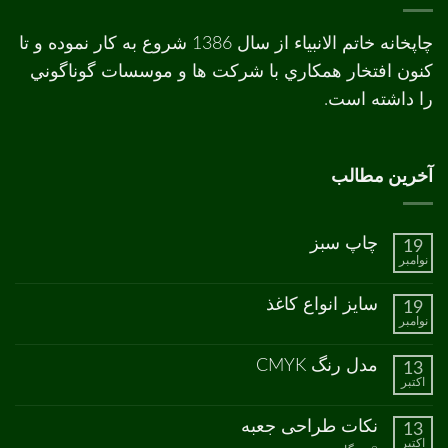
چاپخانه خاتم الانبیاء از سال 1386 شروع به کار نموده و تا
کنون افتخار همکاري با شرکت ها و موسسات گوناگوني
را داشته است.
آخرین مطالب
چاپ سبز
19
نوامبر
هیچ
دیدگاهی
برای
ثبت
سایز انواع کاغذ
19
چاپ
نشده
نوامبر
سبز
هیچ
دیدگاهی
برای
ثبت
مدل رنگ CMYK
13
سایز
نشده
اکتبر
انواع
هیچ
کاغذ
دیدگاهی
برای
ثبت
نکات طراحی جعبه
13
مدل
نشده
اکتبر
رنگ