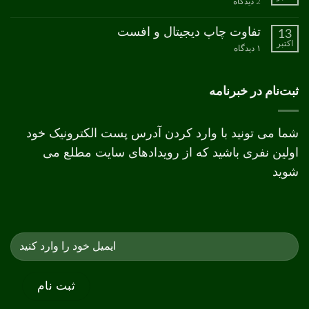
برای
2 دیدگاه
CMYK
نکات
طراحی
جعبه
تفاوت چاپ دیجیتال و افست
13
اکتبر
برای
۱ دیدگاه
تفاوت
چاپ
دیجیتال
و
ثبت‌نام در خبرنامه
افست
شما می تونید با وارد کردن آدرس پست الکترونیک خود
اولین نفری باشید که از رویدادهای سایت مطلع می
شوید