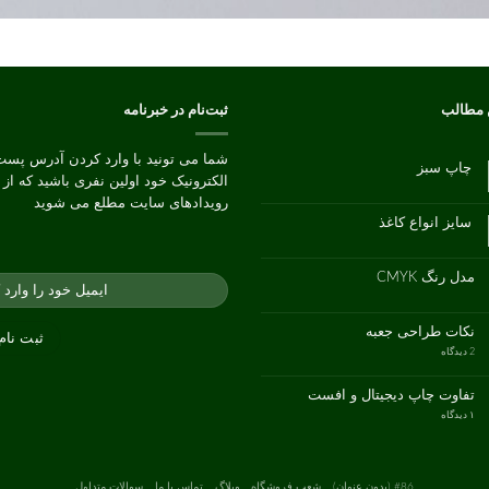
 مطالب
ثبت‌نام در خبرنامه
شما می تونید با وارد کردن آدرس پست
چاپ سبز
الکترونیک خود اولین نفری باشید که از
هیچ
دیدگاهی
رویدادهای سایت مطلع می شوید
برای
ثبت
چاپ
نشده
سایز انواع کاغذ
سبز
هیچ
دیدگاهی
برای
ثبت
سایز
نشده
مدل رنگ CMYK
انواع
کاغذ
هیچ
دیدگاهی
برای
ثبت
مدل
نشده
نکات طراحی جعبه
رنگ
CMYK
برای
2 دیدگاه
نکات
طراحی
جعبه
تفاوت چاپ دیجیتال و افست
برای
۱ دیدگاه
تفاوت
چاپ
دیجیتال
و
افست
#86 (بدون عنوان)
شعب فروشگاه
وبلاگ
تماس با ما
سوالات متداول