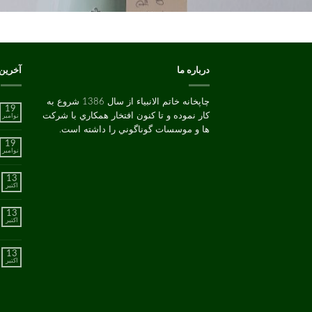
درباره ما
آخرین
چاپخانه خاتم الانبیاء از سال 1386 شروع به
19
کار نموده و تا کنون افتخار همکاري با شرکت
نوامبر
ها و موسسات گوناگوني را داشته است.
19
نوامبر
13
اکتبر
13
اکتبر
13
اکتبر