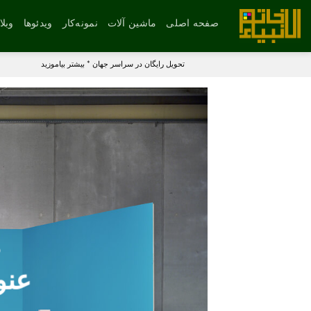
رش
ه
صفحه اصلی
ماشین آلات
نمونه‌کار
ویدئوها
وبل
حتوا
تحویل رایگان در سراسر جهان *
بیشتر بیاموزید
م
عنو