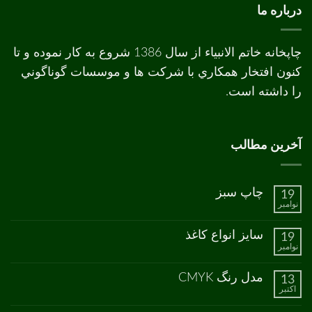
درباره ما
چاپخانه خاتم الانبیاء از سال 1386 شروع به کار نموده و تا
کنون افتخار همکاري با شرکت ها و موسسات گوناگوني
را داشته است.
آخرین مطالب
چاپ سبز
19
نوامبر
هیچ
دیدگاهی
برای
ثبت
سایز انواع کاغذ
19
چاپ
نشده
نوامبر
سبز
هیچ
دیدگاهی
برای
ثبت
مدل رنگ CMYK
13
سایز
نشده
اکتبر
انواع
هیچ
کاغذ
دیدگاهی
برای