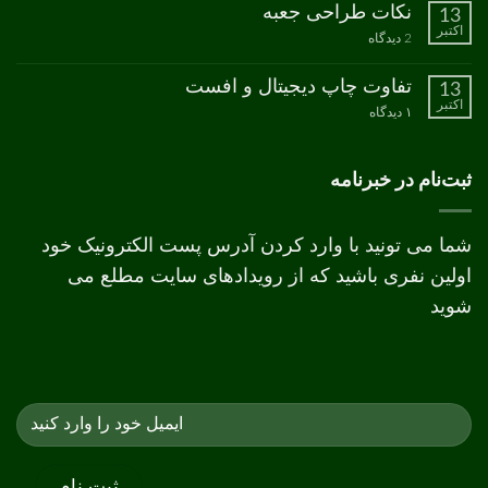
ثبت
نکات طراحی جعبه
13
مدل
نشده
اکتبر
رنگ
برای
2 دیدگاه
CMYK
نکات
طراحی
جعبه
تفاوت چاپ دیجیتال و افست
13
اکتبر
برای
۱ دیدگاه
تفاوت
چاپ
دیجیتال
و
ثبت‌نام در خبرنامه
افست
شما می تونید با وارد کردن آدرس پست الکترونیک خود
اولین نفری باشید که از رویدادهای سایت مطلع می
شوید