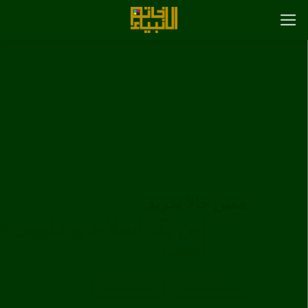
رش
ه
حتوا
همین حالا بخرید…
این یک اسلاید ویدئویی جذاب
است
محصولات آقایان
محصولات بانوان