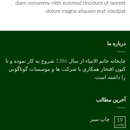
diam nonummy nibh euismod tincidunt ut laoreet
dolore magna aliquam erat volutpat.
درباره ما
چاپخانه خاتم الانبیاء از سال 1386 شروع به کار نموده و تا
کنون افتخار همکاري با شرکت ها و موسسات گوناگوني
را داشته است.
آخرین مطالب
چاپ سبز
19
نوامبر
هیچ
دیدگاهی