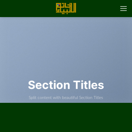
رش
ه
حتوا
Section Titles
Split content with beautiful Section Titles