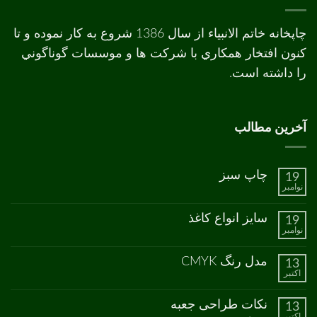
چاپخانه خاتم الانبیاء از سال 1386 شروع به کار نموده و تا
کنون افتخار همکاري با شرکت ها و موسسات گوناگوني
را داشته است.
آخرین مطالب
چاپ سبز
19
نوامبر
هیچ
دیدگاهی
برای
ثبت
سایز انواع کاغذ
19
چاپ
نشده
نوامبر
سبز
هیچ
دیدگاهی
برای
ثبت
مدل رنگ CMYK
13
سایز
نشده
اکتبر
انواع
هیچ
کاغذ
دیدگاهی
برای
ثبت
نکات طراحی جعبه
13
مدل
نشده
اکتبر
رنگ