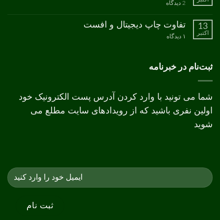
برای
2 دیدگاه
CMYK
نکات
طراحی
جعبه
تفاوت چاپ دیجیتال و افست
13
اکتبر
برای
۱ دیدگاه
تفاوت
چاپ
دیجیتال
و
ثبت‌نام در خبرنامه
افست
شما می تونید با وارد کردن آدرس پست الکترونیک خود
اولین نفری باشید که از رویدادهای سایت مطلع می
شوید